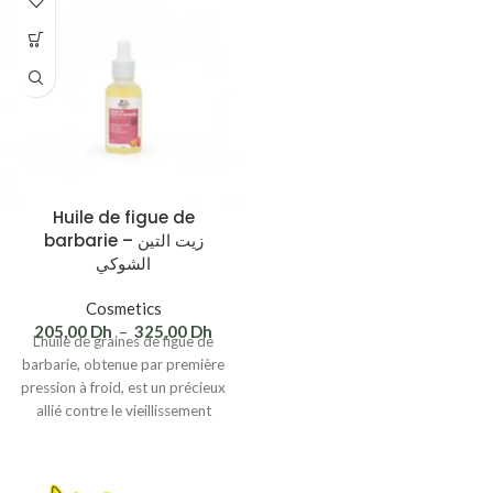
Huile de figue de
barbarie – زيت التين
الشوكي
Cosmetics
205,00
Dh
–
325,00
Dh
L’huile de graines de figue de
barbarie, obtenue par première
pression à froid, est un précieux
allié contre le vieillissement
cutané. Elle contribue à réparer
et régénérer les cellules de
l’épiderme tout en offrant des