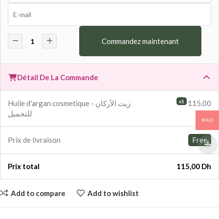
Commandez maintenant
Détail De La Commande
x1
Huile d'argan cosmetique - زيت الأركان
115,00
للتجميل
Dh
MAD
Prix ​​de livraison
Free
Prix ​​total
115,00 Dh
Add to compare
Add to wishlist