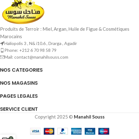
vertus cicatrisantes et
raffermissantes. Riche et
nourrissante, elle hydrate
intensément et convient
Produits de Terroir : Miel, Argan, Huile de Figue & Cosmétiques
parfaitement aux peaux matures,
sèches ou déshydratées.
Marocains
Haliopolis 3 , N& i10.6 , Drarga , Agadir
Phone: +212 6 70 98 58 79
Mail: contact@manahilsouss.com
NOS CATEGORIES
NOS MAGASINS
PAGES LEGALES
SERVICE CLIENT
Copyright 2025 ©
Manahil Souss
0