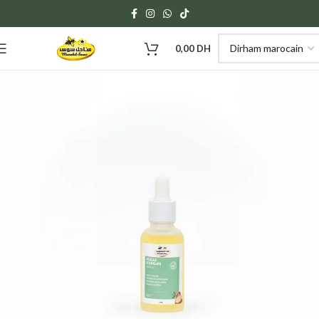
0,00
DH