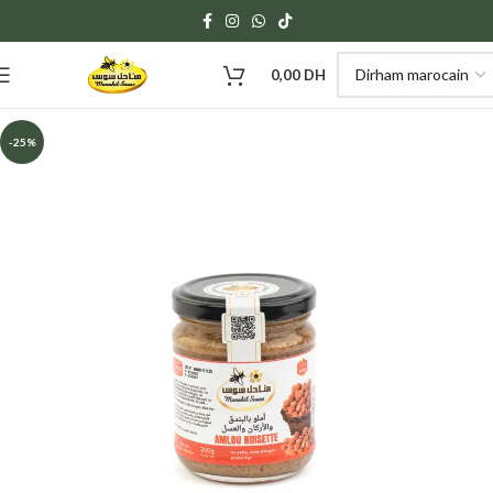
0,00
DH
-25%