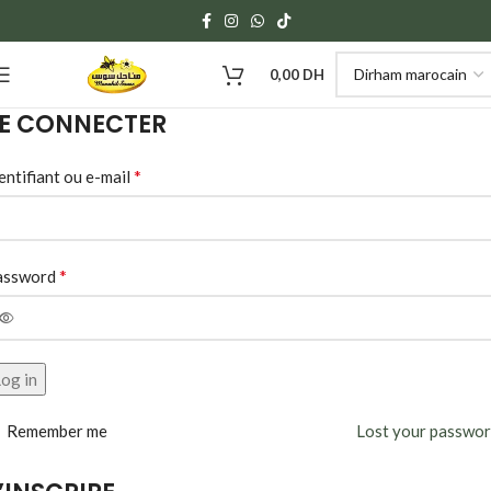
0,00
DH
E CONNECTER
*
entifiant ou e-mail
*
assword
og in
Remember me
Lost your passwo